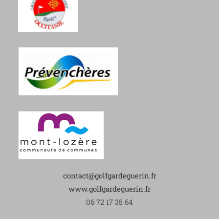
contact@golfgardeguerin.fr
www.golfgardeguerin.fr
06 72 17 35 64