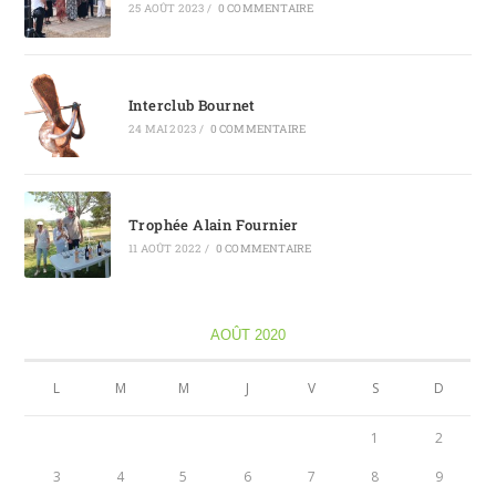
25 AOÛT 2023
/
0 COMMENTAIRE
Interclub Bournet
24 MAI 2023
/
0 COMMENTAIRE
Trophée Alain Fournier
11 AOÛT 2022
/
0 COMMENTAIRE
AOÛT 2020
L
M
M
J
V
S
D
1
2
3
4
5
6
7
8
9