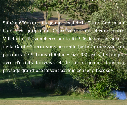
Situé à 600m du village médiéval de la Garde-Guérin, au
bord des gorges du Chassezac, à mi chemin entre
Villefort et Prévenchères sur la RD 906, le golf associatif
de la Garde-Guérin vous accueille toute l’année sur son
parcours de 9 trous (1904m – par 32) assez technique
avec d’étroits fairways et de petits greens dans un
paysage grandiose faisant parfois penser à l’Ecosse…