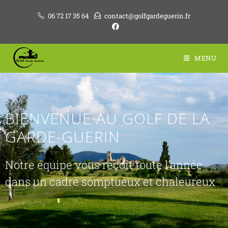
06 72 17 35 64
contact@golfgardeguerin.fr
MENU
BIENVENUE AU GOLF DE LA
GARDE-GUERIN
Notre équipe vous reçoit toute l’année
dans un cadre somptueux et chaleureux